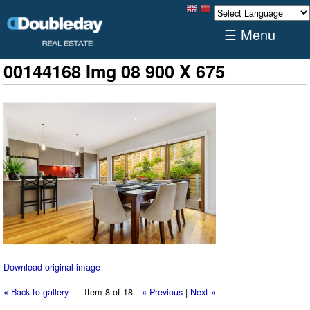
☰ Menu
00144168 Img 08 900 X 675
Download original image
« Back to gallery
Item 8 of 18
« Previous
|
Next »